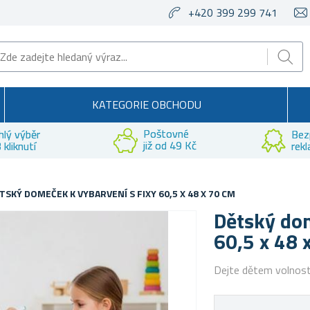
+420 399 299 741
KATEGORIE OBCHODU
Poštovné
hlý výběr
Bez
již od 49 Kč
 kliknutí
rek
TSKÝ DOMEČEK K VYBARVENÍ S FIXY 60,5 X 48 X 70 CM
Dětský dom
60,5 x 48 
Dejte dětem volnost 