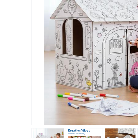
Kreativní úkryt
Snadno sestavitelný