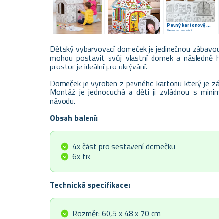
Pevný kartonový materiál
Fixy na vybarvování
Dětský vybarvovací domeček je jedinečnou zábavou 
mohou postavit svůj vlastní domek a následně ho
prostor je ideální pro ukrývání.
Domeček je vyroben z pevného kartonu který je zá
Montáž je jednoduchá a děti ji zvládnou s mini
návodu.
Obsah balení:
4x část pro sestavení domečku
6x fix
Technická specifikace:
Rozměr: 60,5 x 48 x 70 cm