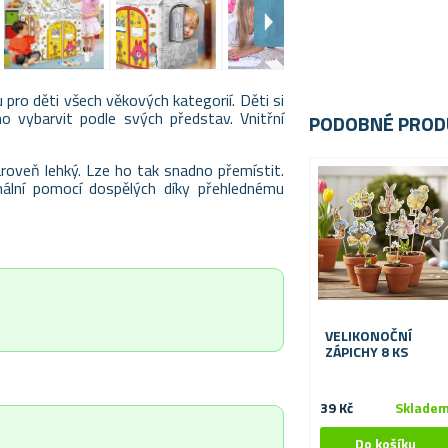
pro děti všech věkových kategorií. Děti si
 vybarvit podle svých představ. Vnitřní
PODOBNÉ PROD
roveň lehký. Lze ho tak snadno přemístit.
mální pomocí dospělých díky přehlednému
VELIKONOČNÍ
ZÁPICHY 8 KS
39 Kč
Sklade