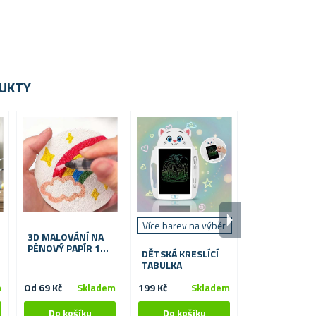
UKTY
Více barev na výběr
Více motivů na
3D MALOVÁNÍ NA
PĚNOVÝ PAPÍR 10
DĚTSKÁ KRESLÍCÍ
MALOVÁNÍ P
KS
TABULKA
ČÍSEL, VYPN
PLÁTNO NA 
m
Od 69 Kč
Skladem
199 Kč
Skladem
239 Kč
S