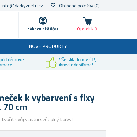
info@darkyznetu.cz
Oblíbené položky
(0)
Nákupní košík
Zákaznický účet
0 produktů
NOVÉ PRODUKTY
problémové
Vše skladem v ČR,
lamace
ihned odesíláme!
eček k vybarvení s fixy
x 70 cm
tvořit svůj vlastní svět plný barev!