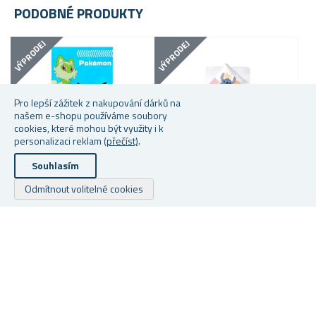
PODOBNÉ PRODUKTY
VÝPRODEJ
VÝPRODEJ
VÝP
Pro lepší zážitek z nakupování dárků na
našem e-shopu používáme soubory
cookies, které mohou být využity i k
personalizaci reklam
(přečíst)
.
Souhlasím
Odmítnout volitelné cookies
DĚTSKÁ OSUŠKA -
DĚTSKÉ BAVLNĚNÉ
D
POKÉMON
POVLEČENÍ - LILO A STITCH
L
Skladem
Skladem
S
299 Kč
699 Kč
29
Copyright © 2026 Dárky z netu. Všechna práva vyhrazena.