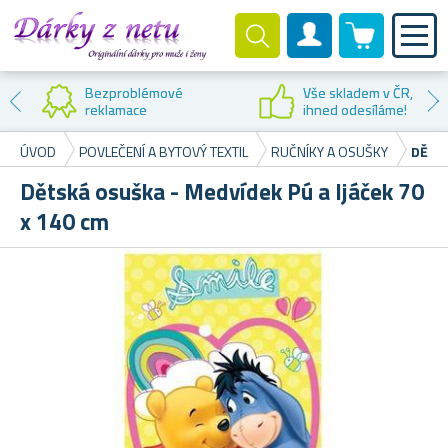
0 produktů
Zákaznický účet
Bezproblémové
Vše skladem v ČR,
reklamace
ihned odesíláme!
ÚVOD
POVLEČENÍ A BYTOVÝ TEXTIL
RUČNÍKY A OSUŠKY
DĚTSK
Dětská osuška - Medvídek Pú a Ijáček 70
x 140 cm