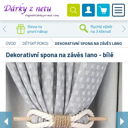
0 produktů
Zákaznický účet
Sleva na
Rychlý výběr
první nákup
na 3 kliknutí
ÚVOD
DĚTSKÝ POKOJ
DEKORATIVNÍ SPONA NA ZÁVĚS LANO - B
Dekorativní spona na závěs lano - bílé