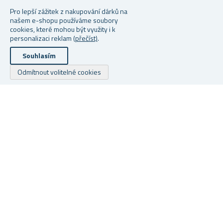
VÝP
Pro lepší zážitek z nakupování dárků na
našem e-shopu používáme soubory
cookies, které mohou být využity i k
personalizaci reklam
(přečíst)
.
Souhlasím
Odmítnout volitelné cookies
VÁNOČNÍ ZÁVĚSY 2 KS
VÁNOČNÍ ZÁVĚSY 2 KS
S
66X160 CM
130X210 CM
V
Skladem
Skladem
S
399 Kč
699 Kč
12
Copyright © 2026 Dárky z netu. Všechna práva vyhrazena.
Powered by
nopCommerce