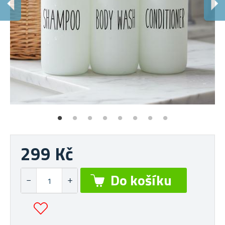
O
Vh
299 Kč