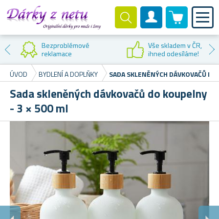
0 produktů
Zákaznický účet
Bezproblémové
Vše skladem v ČR,
reklamace
ihned odesíláme!
ÚVOD
BYDLENÍ A DOPLŇKY
SADA SKLENĚNÝCH DÁVKOVAČŮ DO K
Sada skleněných dávkovačů do koupelny
- 3 × 500 ml