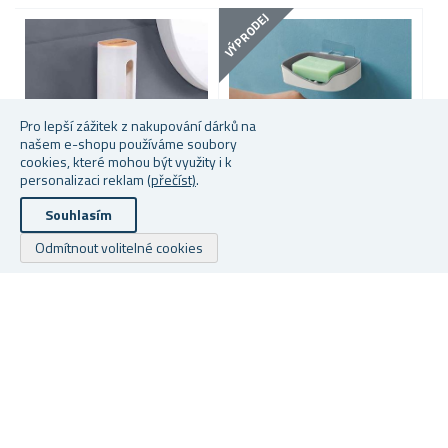
VÝPRODEJ
Pro lepší zážitek z nakupování dárků na
našem e-shopu používáme soubory
cookies, které mohou být využity i k
personalizaci reklam
(přečíst)
.
Souhlasím
ZÁSOBNÍK NA ODLIČOVACÍ
DRŽÁK NA MÝDLO BEZ
K
Odmítnout volitelné cookies
TAMPONY
VRTÁNÍ
K
Skladem
Skladem
S
149 Kč
29 Kč
49
Copyright © 2026 Dárky z netu. Všechna práva vyhrazena.
Powered by
nopCommerce