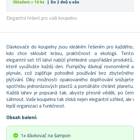
Skladem > 10 ks
| Do 2 dnů u vás
Elegantní řešení pro vaši koupelnu
Dávkovače do koupelny jsou ideálním řešením pro každého,
kdo chce skloubit krásu, praktičnost a ekologii. Tento
elegantní set tří lahví nabízí přehledné uspořádání produktů,
které využíváte každý den. Pumpičky dávkují rovnoměrně a
plynule, což zajišťuje pohodlné používání bez zbytečného
plýtvání. Díky možnosti opakovaného doplňování snižujete
spotřebu jednorázových plastů a pomáháte chránit planetu.
Každá lahev je popsaná tak, abyste přesně věděli, po čem
sáhnout. Vaše koupelna tak získá nejen elegantní vzhled, ale i
lepší organizaci a funkčnost.
Obsah balení:
1x dávkovač na šampon