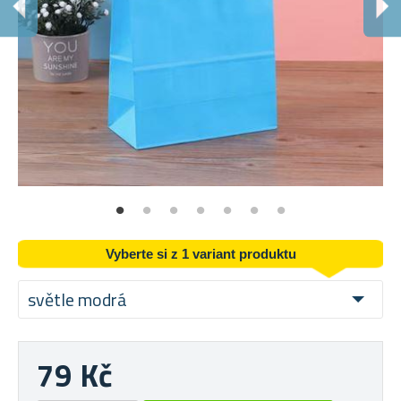
R
Pra
Vyberte si z 1 variant produktu
světle modrá
79 Kč