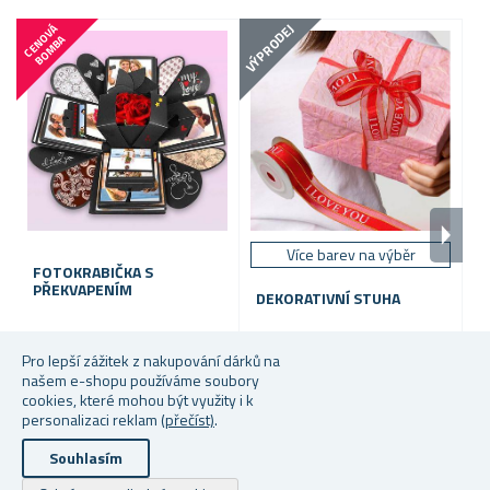
VÝPRODEJ
VÝP
C
E
N
V
Á
B
O
M
B
O
A
Více barev na výběr
FOTOKRABIČKA S
PŘEKVAPENÍM
DEKORATIVNÍ STUHA
S
M
Skladem
Skladem
S
Pro lepší zážitek z nakupování dárků na
našem e-shopu používáme soubory
299 Kč
29 Kč
25
cookies, které mohou být využity i k
personalizaci reklam
(přečíst)
.
Souhlasím
Copyright © 2026 Dárky z netu. Všechna práva vyhrazena.