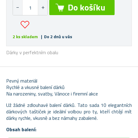
2 ks skladem
| Do 2 dnů u vás
Dárky v perfektním obalu
Pevný materiál
Rychlé a vkusné balení dárků
Na narozeniny, svatby, Vánoce i firemní akce
Už žádné zdlouhavé balení dárků. Tato
sada 10 elegantních
dárkových taštiček
je ideální volbou pro ty, kteří chtějí mít
dárky rychle, vkusně a bez námahy zabalené.
Obsah balení: