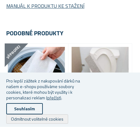
MANUÁL K PRODUKTU KE STAŽENÍ
PODOBNÉ PRODUKTY
VÝPRODEJ
Pro lepší zážitek z nakupování dárků na
našem e-shopu používáme soubory
cookies, které mohou být využity i k
personalizaci reklam
(přečíst)
.
Souhlasím
UBROUSKY PROTI
ČISTIČ NA TOALETU
S
Odmítnout volitelné cookies
ZABARVENÍ PRÁDLA 24 KS
D
Skladem
Skladem
S