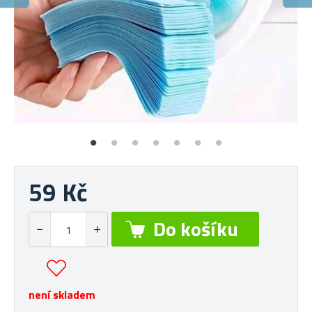
R
Vo
59 Kč
není skladem