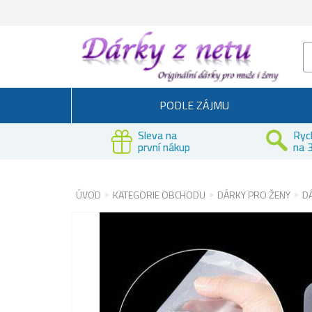
PODLE ZÁJMU
Sleva na
Ryc
první nákup
na 3
ÚVOD
KATEGORIE OBCHODU
DÁRKY PRO ŽENY
D