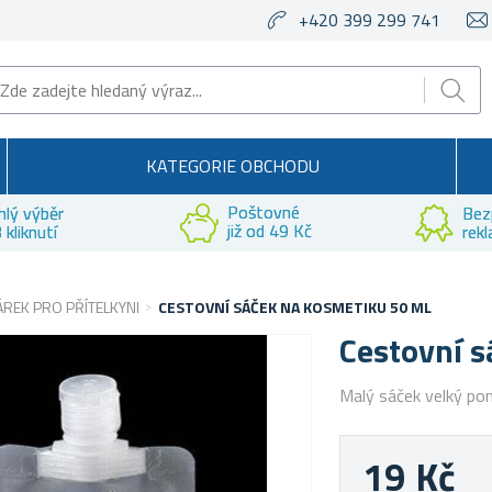
+420 399 299 741
KATEGORIE OBCHODU
Poštovné
hlý výběr
Bez
již od 49 Kč
 kliknutí
rek
ÁREK PRO PŘÍTELKYNI
CESTOVNÍ SÁČEK NA KOSMETIKU 50 ML
Cestovní 
Malý sáček velký po
19 Kč