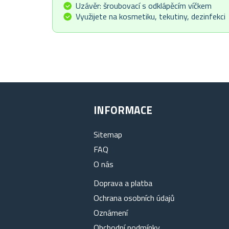
Uzávěr: šroubovací s odklápěcím víčkem
Využijete na kosmetiku, tekutiny, dezinfekci
INFORMACE
Sitemap
FAQ
O nás
Doprava a platba
Ochrana osobních údajů
Oznámení
Obchodní podmínky