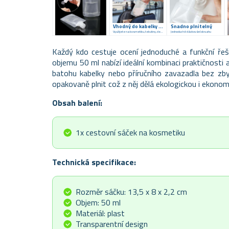
Vhodný do kabelky i batohu
Snadno plnitelný
Využijete na kosmetiku, tekutiny, dezinfekci
Jednoduché dávkování obsahu
Každý kdo cestuje ocení jednoduché a funkční ře
objemu 50 ml nabízí ideální kombinaci praktičnosti a
batohu kabelky nebo příručního zavazadla bez zby
opakovaně plnit což z něj dělá ekologickou i ekonom
Obsah balení:
1x cestovní sáček na kosmetiku
Technická specifikace:
Rozměr sáčku: 13,5 x 8 x 2,2 cm
Objem: 50 ml
Materiál: plast
Transparentní design