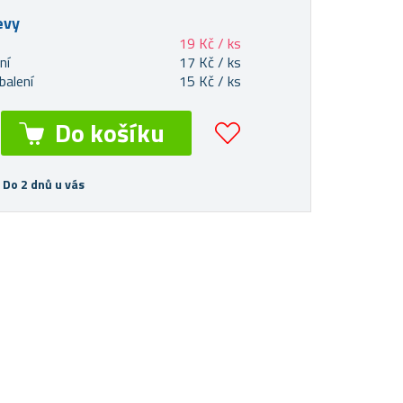
evy
19 Kč / ks
ní
17 Kč / ks
balení
15 Kč / ks
 Do 2 dnů u vás