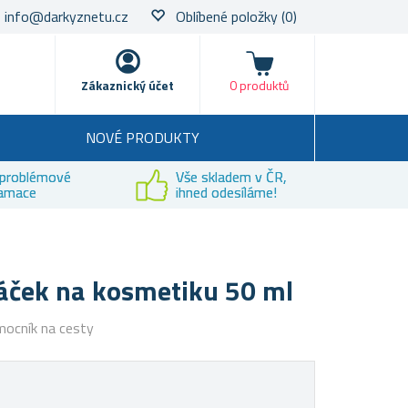
info@darkyznetu.cz
Oblíbené položky
(0)
Nákupní košík
Zákaznický účet
0 produktů
NOVÉ PRODUKTY
problémové
Vše skladem v ČR,
lamace
ihned odesíláme!
sáček na kosmetiku 50 ml
mocník na cesty