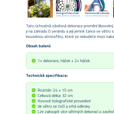
Holografický efekt
Harmonické odlesky
Každým pohledem na mandalu probudíte jinou barvu
Dekorace vnáší do prostoru magickou atmosféru
Tato úchvatná závěsná dekorace promění libovolný 
ji na zahradu či verandu a její jemné tance ve větru 
kouzelnou atmosféru, které se nebudete moci nabaž
Obsah balení:
1× dekorace, háček + 2× háček
Technická specifikace:
Rozměr: 24 × 15 cm
Celková délka: 32 cm
Kovové holografické provedení
Ve větru se točí a vrhá odlesky
Lze zakoupit více větrných dekorací a zavěsi