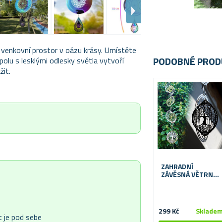
venkovní prostor v oázu krásy. Umístěte
PODOBNÉ PROD
spolu s lesklými odlesky světla vytvoří
it.
ZAHRADNÍ
ZÁVĚSNÁ VĚTRNÁ
DEKORACE 70 CM
299 Kč
Sklade
t je pod sebe