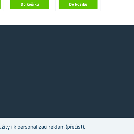
ity i k personalizaci reklam
(přečíst)
.