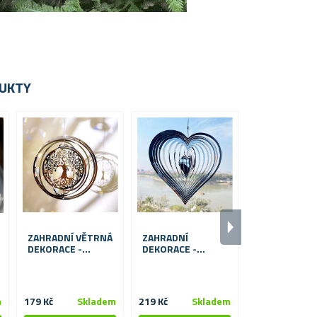
UKTY
ZAHRADNÍ VĚTRNÁ
ZAHRADNÍ
ZAHRADNÍ V
DEKORACE -
DEKORACE -
DEKORACE -
STROM
VĚTRNÉ SRDÍČKO
MOTÝL
m
179 Kč
Skladem
219 Kč
Skladem
179 Kč
S