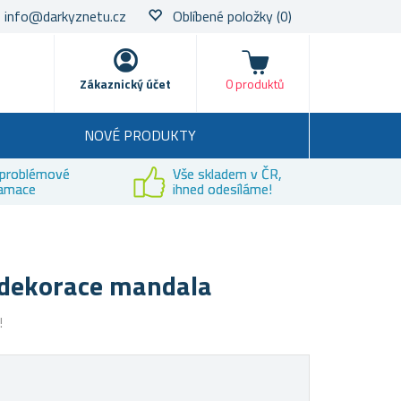
info@darkyznetu.cz
Oblíbené položky
(0)
Nákupní košík
Zákaznický účet
0 produktů
NOVÉ PRODUKTY
problémové
Vše skladem v ČR,
lamace
ihned odesíláme!
 dekorace mandala
!