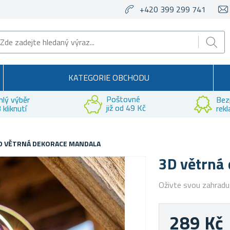
+420 399 299 741
KATEGORIE OBCHODU
Poštovné
hlý výběr
Bez
již od 49 Kč
 kliknutí
rek
D VĚTRNÁ DEKORACE MANDALA
3D větrná
Oživte svou zahradu
289 Kč