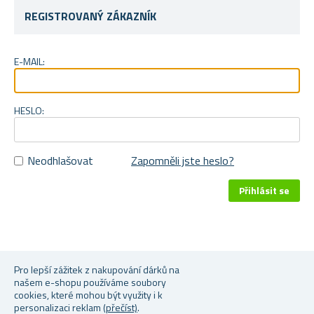
REGISTROVANÝ ZÁKAZNÍK
E-MAIL:
HESLO:
Neodhlašovat
Zapomněli jste heslo?
About login / registration
Pro lepší zážitek z nakupování dárků na
našem e-shopu používáme soubory
Put your login / registration information here. You can edit
cookies, které mohou být využity i k
personalizaci reklam
(přečíst)
.
this in the admin site.