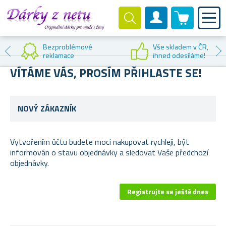
0 produktů
Zákaznický účet
Bezproblémové
Vše skladem v ČR,
reklamace
ihned odesíláme!
VÍTÁME VÁS, PROSÍM PŘIHLASTE SE!
NOVÝ ZÁKAZNÍK
Vytvořením účtu budete moci nakupovat rychleji, být
informován o stavu objednávky a sledovat Vaše předchozí
objednávky.